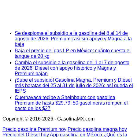
Se desploma el subsidio a la gasolina del 8 al 14 de
agosto de 2026: Premium casi sin apoyo y Magna a la
baja
Baja el precio del gas LP en México: cuánto cuesta el
tanque de 20 kg
Cambia el subsidio a la gasolina del 1 al 7 de agosto
de 2026: Diésel con apoyo histórico y Magna y
Premium bajan
¡Sube el subsidio! Gasolina Magna, Premium y Diésel
más baratas del 25 al 31 de julio de 2026: así queda el
IEPS
Cuernavaca recibe a Sheinbaum con gasolina
Premium de hasta $29.79: 50 gasolineras rompen el
pacto de los $27
Copyright © 2016-2026 - GasolinaMX.com
Precio gasolina Premium hoy
Precio gasolina magna hoy
Precio del Diesel hoy
App gasolina en México
¿Qué es la