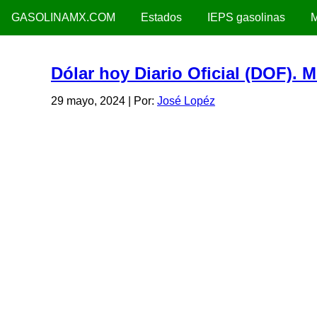
GASOLINAMX.COM
Estados
IEPS gasolinas
M
Dólar hoy Diario Oficial (DOF). 
29 mayo, 2024
| Por:
José Lopéz