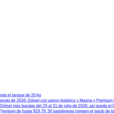
esta el tanque de 20 kg
 agosto de 2026: Diésel con apoyo histórico y Magna y Premium
iésel más baratas del 25 al 31 de julio de 2026: así queda el
remium de hasta $29.79: 50 gasolineras rompen el pacto de l