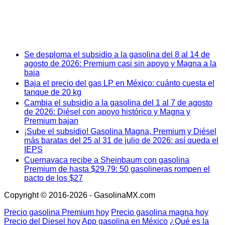
Se desploma el subsidio a la gasolina del 8 al 14 de
agosto de 2026: Premium casi sin apoyo y Magna a la
baja
Baja el precio del gas LP en México: cuánto cuesta el
tanque de 20 kg
Cambia el subsidio a la gasolina del 1 al 7 de agosto
de 2026: Diésel con apoyo histórico y Magna y
Premium bajan
¡Sube el subsidio! Gasolina Magna, Premium y Diésel
más baratas del 25 al 31 de julio de 2026: así queda el
IEPS
Cuernavaca recibe a Sheinbaum con gasolina
Premium de hasta $29.79: 50 gasolineras rompen el
pacto de los $27
Copyright © 2016-2026 - GasolinaMX.com
Precio gasolina Premium hoy
Precio gasolina magna hoy
Precio del Diesel hoy
App gasolina en México
¿Qué es la