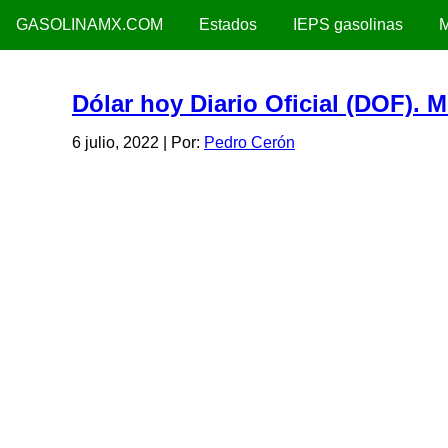
GASOLINAMX.COM
Estados
IEPS gasolinas
M
Dólar hoy Diario Oficial (DOF). M
6 julio, 2022
| Por:
Pedro Cerón