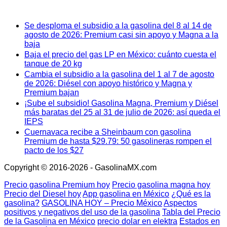
Se desploma el subsidio a la gasolina del 8 al 14 de
agosto de 2026: Premium casi sin apoyo y Magna a la
baja
Baja el precio del gas LP en México: cuánto cuesta el
tanque de 20 kg
Cambia el subsidio a la gasolina del 1 al 7 de agosto
de 2026: Diésel con apoyo histórico y Magna y
Premium bajan
¡Sube el subsidio! Gasolina Magna, Premium y Diésel
más baratas del 25 al 31 de julio de 2026: así queda el
IEPS
Cuernavaca recibe a Sheinbaum con gasolina
Premium de hasta $29.79: 50 gasolineras rompen el
pacto de los $27
Copyright © 2016-2026 - GasolinaMX.com
Precio gasolina Premium hoy
Precio gasolina magna hoy
Precio del Diesel hoy
App gasolina en México
¿Qué es la
gasolina?
GASOLINA HOY – Precio México
Aspectos
positivos y negativos del uso de la gasolina
Tabla del Precio
de la Gasolina en México
precio dolar en elektra
Estados en