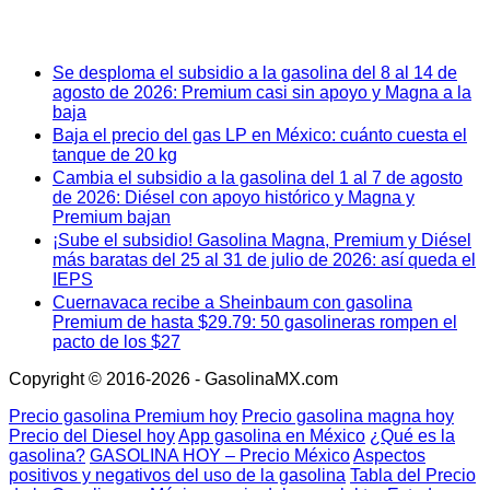
Se desploma el subsidio a la gasolina del 8 al 14 de
agosto de 2026: Premium casi sin apoyo y Magna a la
baja
Baja el precio del gas LP en México: cuánto cuesta el
tanque de 20 kg
Cambia el subsidio a la gasolina del 1 al 7 de agosto
de 2026: Diésel con apoyo histórico y Magna y
Premium bajan
¡Sube el subsidio! Gasolina Magna, Premium y Diésel
más baratas del 25 al 31 de julio de 2026: así queda el
IEPS
Cuernavaca recibe a Sheinbaum con gasolina
Premium de hasta $29.79: 50 gasolineras rompen el
pacto de los $27
Copyright © 2016-2026 - GasolinaMX.com
Precio gasolina Premium hoy
Precio gasolina magna hoy
Precio del Diesel hoy
App gasolina en México
¿Qué es la
gasolina?
GASOLINA HOY – Precio México
Aspectos
positivos y negativos del uso de la gasolina
Tabla del Precio