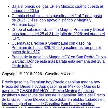
Baja el precio del gas LP en México: cuánto cuesta el
tanque de 20 kg
Cambia el subsidio a la gasolina del 1 al 7 de agosto
de 2026: Diésel con apoyo histórico y Magna y
Premium bajan
¡Sube el subsidio! Gasolina Magna, Premium y Diésel
más baratas del 25 al 31 de julio de 2026: así queda el
IEPS
Cuernavaca recibe a Sheinbaum con gasolina
Premium de hasta $29.79: 50 gasolineras rompen el
pacto de los $27
Precio de la gasolina Magna HOY en San Pedro Garza
García: ¿Dónde está más barata esta semana del 18 al
24 de julio?
Copyright © 2016-2026 - GasolinaMX.com
Precio gasolina Premium hoy
Precio gasolina magna hoy
Precio del Diesel hoy
App gasolina en México
¿Qué es la
gasolina?
GASOLINA HOY – Precio México
Aspectos
positivos y negativos del uso de la gasolina
Tabla del Precio
de la Gasolina en México
precio dolar en elektra
Estados en
los que bajó el precio de Gasolina
Bomba de gasolina