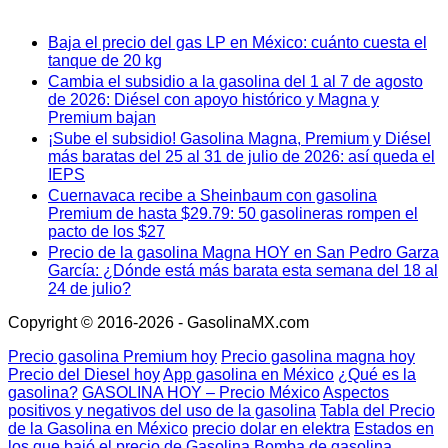
Baja el precio del gas LP en México: cuánto cuesta el
tanque de 20 kg
Cambia el subsidio a la gasolina del 1 al 7 de agosto
de 2026: Diésel con apoyo histórico y Magna y
Premium bajan
¡Sube el subsidio! Gasolina Magna, Premium y Diésel
más baratas del 25 al 31 de julio de 2026: así queda el
IEPS
Cuernavaca recibe a Sheinbaum con gasolina
Premium de hasta $29.79: 50 gasolineras rompen el
pacto de los $27
Precio de la gasolina Magna HOY en San Pedro Garza
García: ¿Dónde está más barata esta semana del 18 al
24 de julio?
Copyright © 2016-2026 - GasolinaMX.com
Precio gasolina Premium hoy
Precio gasolina magna hoy
Precio del Diesel hoy
App gasolina en México
¿Qué es la
gasolina?
GASOLINA HOY – Precio México
Aspectos
positivos y negativos del uso de la gasolina
Tabla del Precio
de la Gasolina en México
precio dolar en elektra
Estados en
los que bajó el precio de Gasolina
Bomba de gasolina