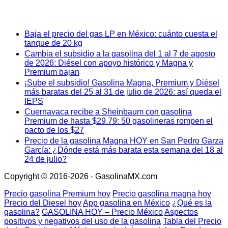
Baja el precio del gas LP en México: cuánto cuesta el
tanque de 20 kg
Cambia el subsidio a la gasolina del 1 al 7 de agosto
de 2026: Diésel con apoyo histórico y Magna y
Premium bajan
¡Sube el subsidio! Gasolina Magna, Premium y Diésel
más baratas del 25 al 31 de julio de 2026: así queda el
IEPS
Cuernavaca recibe a Sheinbaum con gasolina
Premium de hasta $29.79: 50 gasolineras rompen el
pacto de los $27
Precio de la gasolina Magna HOY en San Pedro Garza
García: ¿Dónde está más barata esta semana del 18 al
24 de julio?
Copyright © 2016-2026 - GasolinaMX.com
Precio gasolina Premium hoy
Precio gasolina magna hoy
Precio del Diesel hoy
App gasolina en México
¿Qué es la
gasolina?
GASOLINA HOY – Precio México
Aspectos
positivos y negativos del uso de la gasolina
Tabla del Precio