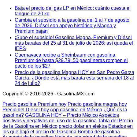
Baja el precio del gas LP en México: cuánto cuesta el
tanque de 20 kg
Cambia el subsidio a la gasolina del 1 al 7 de agosto
de 2026: Diésel con apoyo histórico y Magna y
Premium bajan
¡Sube el subsidio! Gasolina Magna, Premium y Diésel
más baratas del 25 al 31 de julio de 2026: así queda el
IEPS
Cuernavaca recibe a Sheinbaum con gasolina
Premium de hasta $29.79: 50 gasolineras rompen el
pacto de los $27
Precio de la gasolina Magna HOY en San Pedro Garza
García: ¿Dónde está más barata esta semana del 18 al
24 de julio?
Copyright © 2016-2026 - GasolinaMX.com
Precio gasolina Premium hoy
Precio gasolina magna hoy
Precio del Diesel hoy
App gasolina en México
¿Qué es la
gasolina?
GASOLINA HOY – Precio México
Aspectos
positivos y negativos del uso de la gasolina
Tabla del Precio
de la Gasolina en México
precio dolar en elektra
Estados en
los que bajó el precio de Gasolina
Bomba de gasolina