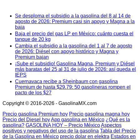
Se desploma el subsidio a la gasolina del 8 al 14 de
agosto de 2026: Premium casi sin apoyo y Magna a la
baja
Baja el precio del gas LP en México: cuánto cuesta el
tanque de 20 kg
Cambia el subsidio a la gasolina del 1 al 7 de agosto
de 2026: Diésel con apoyo histórico y Magna y
Premium bajan
¡Sube el subsidio! Gasolina Magna, Premium y Diésel
más baratas del 25 al 31 de julio de 2026: así queda el
IEPS
Cuernavaca recibe a Sheinbaum con gasolina
Premium de hasta $29.79: 50 gasolineras rompen el
pacto de los $27
Copyright © 2016-2026 - GasolinaMX.com
Precio gasolina Premium hoy
Precio gasolina magna hoy
Precio del Diesel hoy
App gasolina en México
¿Qué es la
gasolina?
GASOLINA HOY – Precio México
Aspectos
positivos y negativos del uso de la gasolina
Tabla del Precio
de la Gasolina en México
precio dolar en elektra
Estados en