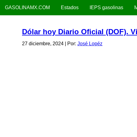
GASOLINAMX.COM
Estados
IEPS gasolinas
M
Dólar hoy Diario Oficial (DOF). 
27 diciembre, 2024
| Por:
José Lopéz