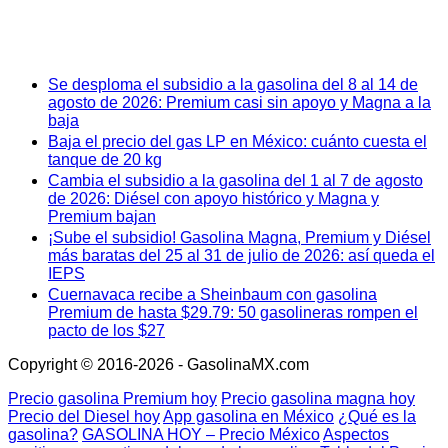
Se desploma el subsidio a la gasolina del 8 al 14 de
agosto de 2026: Premium casi sin apoyo y Magna a la
baja
Baja el precio del gas LP en México: cuánto cuesta el
tanque de 20 kg
Cambia el subsidio a la gasolina del 1 al 7 de agosto
de 2026: Diésel con apoyo histórico y Magna y
Premium bajan
¡Sube el subsidio! Gasolina Magna, Premium y Diésel
más baratas del 25 al 31 de julio de 2026: así queda el
IEPS
Cuernavaca recibe a Sheinbaum con gasolina
Premium de hasta $29.79: 50 gasolineras rompen el
pacto de los $27
Copyright © 2016-2026 - GasolinaMX.com
Precio gasolina Premium hoy
Precio gasolina magna hoy
Precio del Diesel hoy
App gasolina en México
¿Qué es la
gasolina?
GASOLINA HOY – Precio México
Aspectos