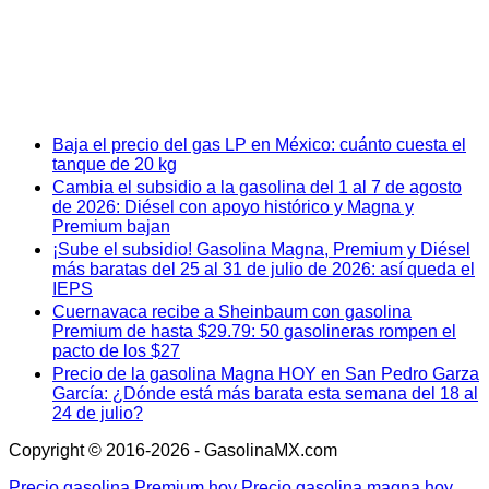
Baja el precio del gas LP en México: cuánto cuesta el
tanque de 20 kg
Cambia el subsidio a la gasolina del 1 al 7 de agosto
de 2026: Diésel con apoyo histórico y Magna y
Premium bajan
¡Sube el subsidio! Gasolina Magna, Premium y Diésel
más baratas del 25 al 31 de julio de 2026: así queda el
IEPS
Cuernavaca recibe a Sheinbaum con gasolina
Premium de hasta $29.79: 50 gasolineras rompen el
pacto de los $27
Precio de la gasolina Magna HOY en San Pedro Garza
García: ¿Dónde está más barata esta semana del 18 al
24 de julio?
Copyright © 2016-2026 - GasolinaMX.com
Precio gasolina Premium hoy
Precio gasolina magna hoy