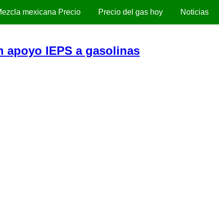
ezcla mexicana Precio
Precio del gas hoy
Noticias
n apoyo IEPS a gasolinas