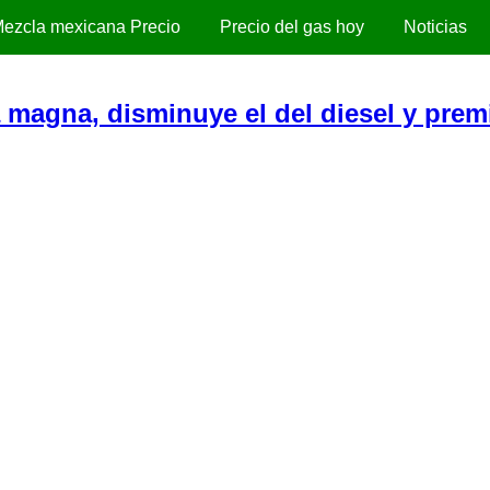
ezcla mexicana Precio
Precio del gas hoy
Noticias
 magna, disminuye el del diesel y pre