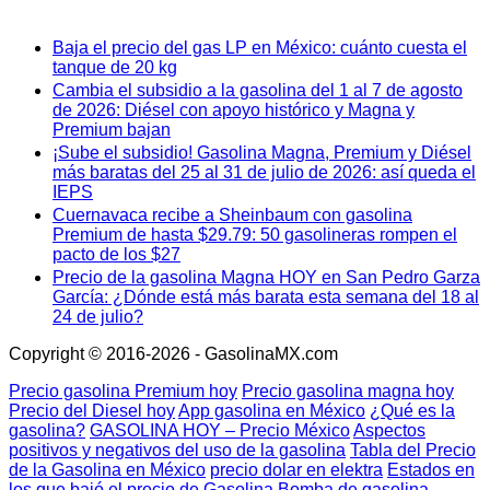
Baja el precio del gas LP en México: cuánto cuesta el
tanque de 20 kg
Cambia el subsidio a la gasolina del 1 al 7 de agosto
de 2026: Diésel con apoyo histórico y Magna y
Premium bajan
¡Sube el subsidio! Gasolina Magna, Premium y Diésel
más baratas del 25 al 31 de julio de 2026: así queda el
IEPS
Cuernavaca recibe a Sheinbaum con gasolina
Premium de hasta $29.79: 50 gasolineras rompen el
pacto de los $27
Precio de la gasolina Magna HOY en San Pedro Garza
García: ¿Dónde está más barata esta semana del 18 al
24 de julio?
Copyright © 2016-2026 - GasolinaMX.com
Precio gasolina Premium hoy
Precio gasolina magna hoy
Precio del Diesel hoy
App gasolina en México
¿Qué es la
gasolina?
GASOLINA HOY – Precio México
Aspectos
positivos y negativos del uso de la gasolina
Tabla del Precio
de la Gasolina en México
precio dolar en elektra
Estados en
los que bajó el precio de Gasolina
Bomba de gasolina