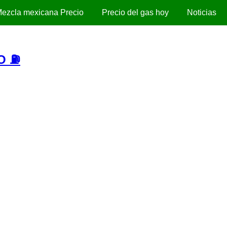
ezcla mexicana Precio
Precio del gas hoy
Noticias
O ⛽