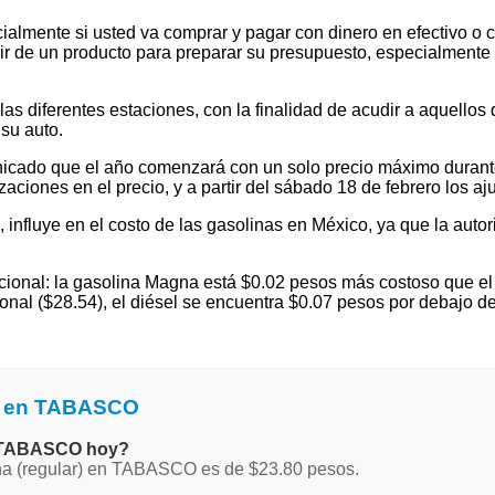
ialmente si usted va comprar y pagar con dinero en efectivo o c
 de un producto para preparar su presupuesto, especialmente si v
 diferentes estaciones, con la finalidad de acudir a aquellos que
su auto.
cado que el año comenzará con un solo precio máximo durante e
ones en el precio, y a partir del sábado 18 de febrero los ajus
l, influye en el costo de las gasolinas en México, ya que la autor
ional: la gasolina Magna está $0.02 pesos más costoso que el 
nal ($28.54), el diésel se encuentra $0.07 pesos por debajo de
na en TABASCO
en TABASCO hoy?
gna (regular) en TABASCO es de $23.80 pesos.