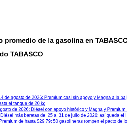
cio promedio de la gasolina en TABASC
tado TABASCO
 14 de agosto de 2026: Premium casi sin apoyo y Magna a la ba
esta el tanque de 20 kg
 agosto de 2026: Diésel con apoyo histórico y Magna y Premium
iésel más baratas del 25 al 31 de julio de 2026: así queda el
remium de hasta $29.79: 50 gasolineras rompen el pacto de l