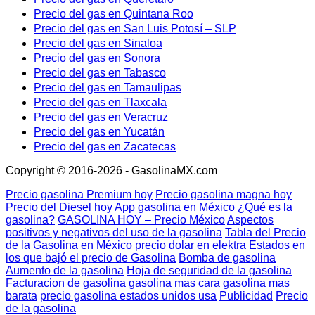
Precio del gas en Quintana Roo
Precio del gas en San Luis Potosí – SLP
Precio del gas en Sinaloa
Precio del gas en Sonora
Precio del gas en Tabasco
Precio del gas en Tamaulipas
Precio del gas en Tlaxcala
Precio del gas en Veracruz
Precio del gas en Yucatán
Precio del gas en Zacatecas
Copyright © 2016-2026 - GasolinaMX.com
Precio gasolina Premium hoy
Precio gasolina magna hoy
Precio del Diesel hoy
App gasolina en México
¿Qué es la
gasolina?
GASOLINA HOY – Precio México
Aspectos
positivos y negativos del uso de la gasolina
Tabla del Precio
de la Gasolina en México
precio dolar en elektra
Estados en
los que bajó el precio de Gasolina
Bomba de gasolina
Aumento de la gasolina
Hoja de seguridad de la gasolina
Facturacion de gasolina
gasolina mas cara
gasolina mas
barata
precio gasolina estados unidos usa
Publicidad
Precio
de la gasolina