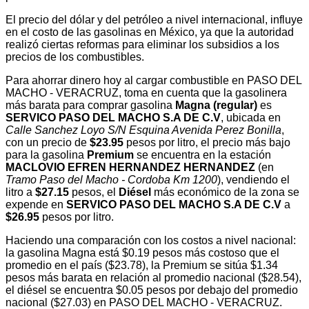
El precio del dólar y del petróleo a nivel internacional, influye
en el costo de las gasolinas en México, ya que la autoridad
realizó ciertas reformas para eliminar los subsidios a los
precios de los combustibles.
Para ahorrar dinero hoy al cargar combustible en PASO DEL
MACHO - VERACRUZ, toma en cuenta que la gasolinera
más barata para comprar gasolina
Magna (regular)
es
SERVICO PASO DEL MACHO S.A DE C.V
, ubicada en
Calle Sanchez Loyo S/N Esquina Avenida Perez Bonilla
,
con un precio de
$23.95
pesos por litro, el precio más bajo
para la gasolina
Premium
se encuentra en la estación
MACLOVIO EFREN HERNANDEZ HERNANDEZ
(en
Tramo Paso del Macho - Cordoba Km 1200
), vendiendo el
litro a
$27.15
pesos, el
Diésel
más económico de la zona se
expende en
SERVICO PASO DEL MACHO S.A DE C.V
a
$26.95
pesos por litro.
Haciendo una comparación con los costos a nivel nacional:
la gasolina Magna está $0.19 pesos más costoso que el
promedio en el país ($23.78), la Premium se sitúa $1.34
pesos más barata en relación al promedio nacional ($28.54),
el diésel se encuentra $0.05 pesos por debajo del promedio
nacional ($27.03) en PASO DEL MACHO - VERACRUZ.