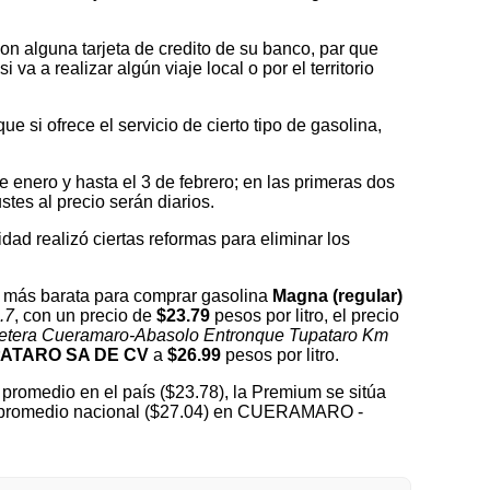
on alguna tarjeta de credito de su banco, par que
a a realizar algún viaje local o por el territorio
 si ofrece el servicio de cierto tipo de gasolina,
nero y hasta el 3 de febrero; en las primeras dos
tes al precio serán diarios.
idad realizó ciertas reformas para eliminar los
 más barata para comprar gasolina
Magna (regular)
.7
, con un precio de
$23.79
pesos por litro, el precio
etera Cueramaro-Abasolo Entronque Tupataro Km
ATARO SA DE CV
a
$26.99
pesos por litro.
promedio en el país ($23.78), la Premium se sitúa
del promedio nacional ($27.04) en CUERAMARO -