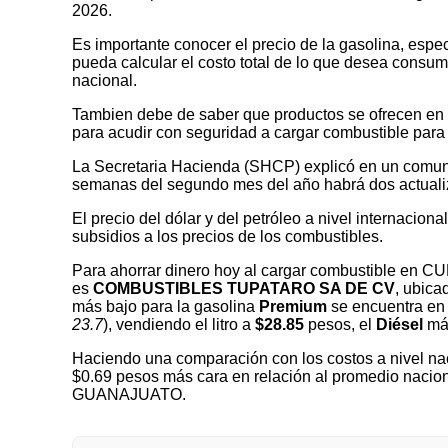
2026.
Es importante conocer el precio de la gasolina, espec
pueda calcular el costo total de lo que desea consumir
nacional.
Tambien debe de saber que productos se ofrecen en las
para acudir con seguridad a cargar combustible para 
La Secretaria Hacienda (SHCP) explicó en un comuni
semanas del segundo mes del año habrá dos actualizaci
El precio del dólar y del petróleo a nivel internaciona
subsidios a los precios de los combustibles.
Para ahorrar dinero hoy al cargar combustible en
es
COMBUSTIBLES TUPATARO SA DE CV
, ubic
más bajo para la gasolina
Premium
se encuentra en 
23.7
), vendiendo el litro a
$28.85
pesos, el
Diésel
más
Haciendo una comparación con los costos a nivel nac
$0.69 pesos más cara en relación al promedio nacio
GUANAJUATO.