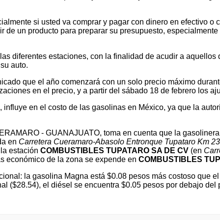
ialmente si usted va comprar y pagar con dinero en efectivo o c
 de un producto para preparar su presupuesto, especialmente si v
 diferentes estaciones, con la finalidad de acudir a aquellos que
su auto.
cado que el año comenzará con un solo precio máximo durante e
ones en el precio, y a partir del sábado 18 de febrero los ajus
l, influye en el costo de las gasolinas en México, ya que la autor
 CUERAMARO - GUANAJUATO, toma en cuenta que la gasolinera
ada en
Carretera Cueramaro-Abasolo Entronque Tupataro Km 23
la estación
COMBUSTIBLES TUPATARO SA DE CV
(en
Carr
 económico de la zona se expende en
COMBUSTIBLES TUP
ional: la gasolina Magna está $0.08 pesos más costoso que el 
nal ($28.54), el diésel se encuentra $0.05 pesos por debajo 