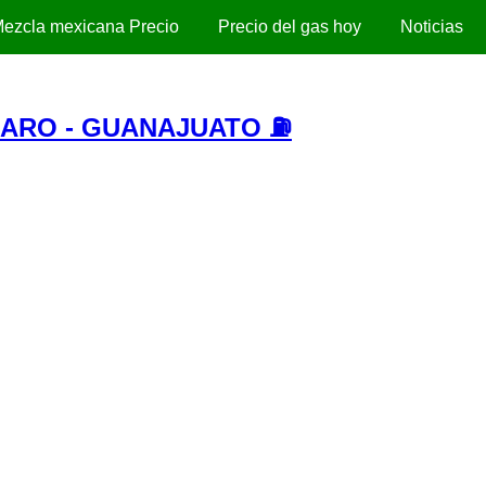
ezcla mexicana Precio
Precio del gas hoy
Noticias
ARO - GUANAJUATO ⛽