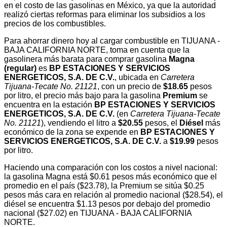
en el costo de las gasolinas en México, ya que la autoridad
realizó ciertas reformas para eliminar los subsidios a los
precios de los combustibles.
Para ahorrar dinero hoy al cargar combustible en TIJUANA -
BAJA CALIFORNIA NORTE, toma en cuenta que la
gasolinera más barata para comprar gasolina
Magna
(regular)
es
BP ESTACIONES Y SERVICIOS
ENERGETICOS, S.A. DE C.V.
, ubicada en
Carretera
Tijuana-Tecate No. 21121
, con un precio de
$18.65
pesos
por litro, el precio más bajo para la gasolina
Premium
se
encuentra en la estación
BP ESTACIONES Y SERVICIOS
ENERGETICOS, S.A. DE C.V.
(en
Carretera Tijuana-Tecate
No. 21121
), vendiendo el litro a
$20.55
pesos, el
Diésel
más
económico de la zona se expende en
BP ESTACIONES Y
SERVICIOS ENERGETICOS, S.A. DE C.V.
a
$19.99
pesos
por litro.
Haciendo una comparación con los costos a nivel nacional:
la gasolina Magna está $0.61 pesos más económico que el
promedio en el país ($23.78), la Premium se sitúa $0.25
pesos más cara en relación al promedio nacional ($28.54), el
diésel se encuentra $1.13 pesos por debajo del promedio
nacional ($27.02) en TIJUANA - BAJA CALIFORNIA
NORTE.