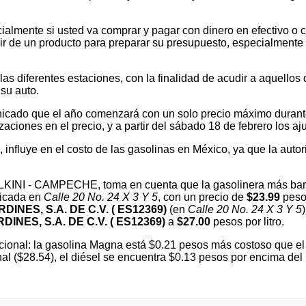
ialmente si usted va comprar y pagar con dinero en efectivo o c
 de un producto para preparar su presupuesto, especialmente si v
 diferentes estaciones, con la finalidad de acudir a aquellos que
su auto.
cado que el año comenzará con un solo precio máximo durante e
ones en el precio, y a partir del sábado 18 de febrero los ajus
l, influye en el costo de las gasolinas en México, ya que la autor
CALKINI - CAMPECHE, toma en cuenta que la gasolinera más ba
bicada en
Calle 20 No. 24 X 3 Y 5
, con un precio de
$23.99
pesos
DINES, S.A. DE C.V. ( ES12369)
(en
Calle 20 No. 24 X 3 Y 5
DINES, S.A. DE C.V. ( ES12369)
a
$27.00
pesos por litro.
ional: la gasolina Magna está $0.21 pesos más costoso que el 
al ($28.54), el diésel se encuentra $0.13 pesos por encima de