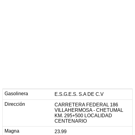
E.S.G.E.S. S.A DE C.V
CARRETERA FEDERAL 186
VILLAHERMOSA - CHETUMAL
KM. 295+500 LOCALIDAD
CENTENARIO
23.99