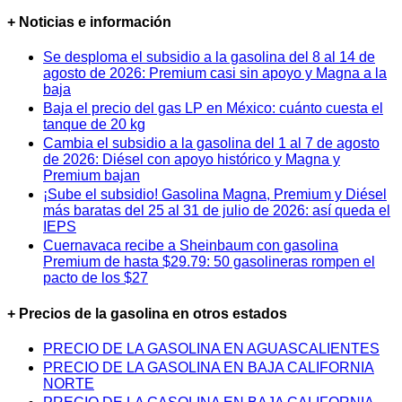
+ Noticias e información
Se desploma el subsidio a la gasolina del 8 al 14 de
agosto de 2026: Premium casi sin apoyo y Magna a la
baja
Baja el precio del gas LP en México: cuánto cuesta el
tanque de 20 kg
Cambia el subsidio a la gasolina del 1 al 7 de agosto
de 2026: Diésel con apoyo histórico y Magna y
Premium bajan
¡Sube el subsidio! Gasolina Magna, Premium y Diésel
más baratas del 25 al 31 de julio de 2026: así queda el
IEPS
Cuernavaca recibe a Sheinbaum con gasolina
Premium de hasta $29.79: 50 gasolineras rompen el
pacto de los $27
+ Precios de la gasolina en otros estados
PRECIO DE LA GASOLINA EN AGUASCALIENTES
PRECIO DE LA GASOLINA EN BAJA CALIFORNIA
NORTE