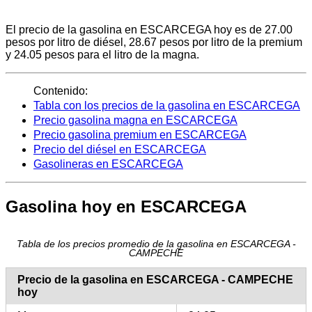
El precio de la gasolina en ESCARCEGA hoy es de 27.00
pesos por litro de diésel, 28.67 pesos por litro de la premium
y 24.05 pesos para el litro de la magna.
Contenido:
Tabla con los precios de la gasolina en ESCARCEGA
Precio gasolina magna en ESCARCEGA
Precio gasolina premium en ESCARCEGA
Precio del diésel en ESCARCEGA
Gasolineras en ESCARCEGA
Gasolina hoy en ESCARCEGA
Tabla de los precios promedio de la gasolina en ESCARCEGA -
CAMPECHE
Precio de la gasolina en ESCARCEGA - CAMPECHE
hoy