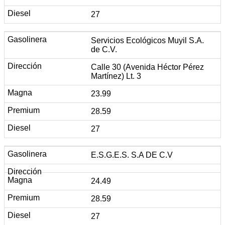
27
Servicios Ecológicos Muyil S.A.
de C.V.
Calle 30 (Avenida Héctor Pérez
Martínez) Lt. 3
23.99
28.59
27
E.S.G.E.S. S.A DE C.V
24.49
28.59
27