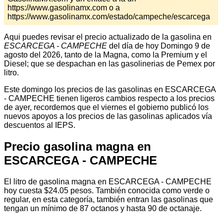
https://www.gasolinamx.com o a
https://www.gasolinamx.com/estado/campeche/escarcega
Aqui puedes revisar el precio actualizado de la gasolina en
ESCARCEGA - CAMPECHE
del día de hoy Domingo 9 de
agosto del 2026, tanto de la Magna, como la Premium y el
Diesel; que se despachan en las gasolinerias de Pemex por
litro.
Este domingo los precios de las gasolinas en ESCARCEGA
- CAMPECHE tienen ligeros cambios respecto a los precios
de ayer, recordemos que el viernes el gobierno publicó los
nuevos apoyos a los precios de las gasolinas aplicados vía
descuentos al IEPS.
Precio gasolina magna en
ESCARCEGA - CAMPECHE
El litro de gasolina magna en ESCARCEGA - CAMPECHE
hoy cuesta $24.05 pesos. También conocida como verde o
regular, en esta categoría, también entran las gasolinas que
tengan un mínimo de 87 octanos y hasta 90 de octanaje.