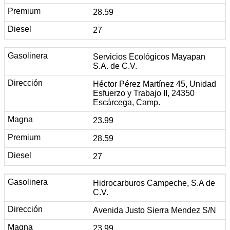
28.59
27
Servicios Ecológicos Mayapan
S.A. de C.V.
Héctor Pérez Martínez 45, Unidad
Esfuerzo y Trabajo II, 24350
Escárcega, Camp.
23.99
28.59
27
Hidrocarburos Campeche, S.A de
C.V.
Avenida Justo Sierra Mendez S/N
23.99