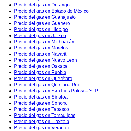
Precio del gas en Durango
Precio del gas en Estado de México
Precio del gas en Guanajuato
Precio del gas en Guerrero
Precio del gas en Hidalgo
Precio del gas en Jalisco
Precio del gas en Michoacán
Precio del gas en Morelos
Precio del gas en Nayarit
Precio del gas en Nuevo León
Precio del gas en Oaxaca
Precio del gas en Puebla
Precio del gas en Querétaro
Precio del gas en Quintana Roo
Precio del gas en San Luis Potosí – SLP
Precio del gas en Sinaloa
Precio del gas en Sonora
Precio del gas en Tabasco
Precio del gas en Tamaulipas
Precio del gas en Tlaxcala
Precio del gas en Veracruz