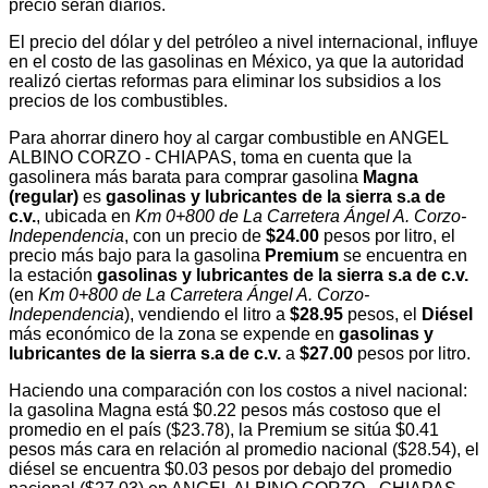
precio serán diarios.
El precio del dólar y del petróleo a nivel internacional, influye
en el costo de las gasolinas en México, ya que la autoridad
realizó ciertas reformas para eliminar los subsidios a los
precios de los combustibles.
Para ahorrar dinero hoy al cargar combustible en ANGEL
ALBINO CORZO - CHIAPAS, toma en cuenta que la
gasolinera más barata para comprar gasolina
Magna
(regular)
es
gasolinas y lubricantes de la sierra s.a de
c.v.
, ubicada en
Km 0+800 de La Carretera Ángel A. Corzo-
Independencia
, con un precio de
$24.00
pesos por litro, el
precio más bajo para la gasolina
Premium
se encuentra en
la estación
gasolinas y lubricantes de la sierra s.a de c.v.
(en
Km 0+800 de La Carretera Ángel A. Corzo-
Independencia
), vendiendo el litro a
$28.95
pesos, el
Diésel
más económico de la zona se expende en
gasolinas y
lubricantes de la sierra s.a de c.v.
a
$27.00
pesos por litro.
Haciendo una comparación con los costos a nivel nacional:
la gasolina Magna está $0.22 pesos más costoso que el
promedio en el país ($23.78), la Premium se sitúa $0.41
pesos más cara en relación al promedio nacional ($28.54), el
diésel se encuentra $0.03 pesos por debajo del promedio