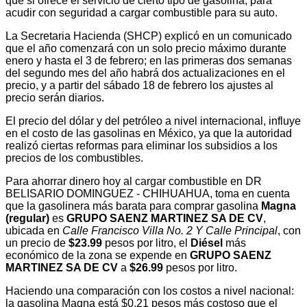
que si ofrece el servicio de cierto tipo de gasolina, para
acudir con seguridad a cargar combustible para su auto.
La Secretaria Hacienda (SHCP) explicó en un comunicado
que el año comenzará con un solo precio máximo durante
enero y hasta el 3 de febrero; en las primeras dos semanas
del segundo mes del año habrá dos actualizaciones en el
precio, y a partir del sábado 18 de febrero los ajustes al
precio serán diarios.
El precio del dólar y del petróleo a nivel internacional, influye
en el costo de las gasolinas en México, ya que la autoridad
realizó ciertas reformas para eliminar los subsidios a los
precios de los combustibles.
Para ahorrar dinero hoy al cargar combustible en DR
BELISARIO DOMINGUEZ - CHIHUAHUA, toma en cuenta
que la gasolinera más barata para comprar gasolina
Magna
(regular)
es
GRUPO SAENZ MARTINEZ SA DE CV
,
ubicada en
Calle Francisco Villa No. 2 Y Calle Principal
, con
un precio de
$23.99
pesos por litro, el
Diésel
más
económico de la zona se expende en
GRUPO SAENZ
MARTINEZ SA DE CV
a
$26.99
pesos por litro.
Haciendo una comparación con los costos a nivel nacional:
la gasolina Magna está $0.21 pesos más costoso que el