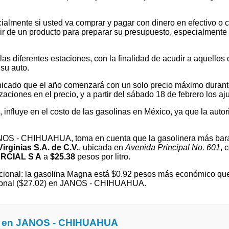
ialmente si usted va comprar y pagar con dinero en efectivo o c
 de un producto para preparar su presupuesto, especialmente si v
 diferentes estaciones, con la finalidad de acudir a aquellos que
su auto.
cado que el año comenzará con un solo precio máximo durante e
ones en el precio, y a partir del sábado 18 de febrero los ajus
l, influye en el costo de las gasolinas en México, ya que la autor
JANOS - CHIHUAHUA, toma en cuenta que la gasolinera más bar
irginias S.A. de C.V.
, ubicada en
Avenida Principal No. 601
, 
RCIAL S A
a
$25.38
pesos por litro.
ional: la gasolina Magna está $0.92 pesos más económico que e
cional ($27.02) en JANOS - CHIHUAHUA.
na en JANOS - CHIHUAHUA