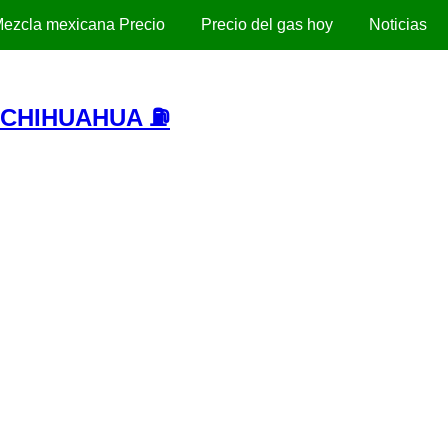
ezcla mexicana Precio
Precio del gas hoy
Noticias
 CHIHUAHUA ⛽