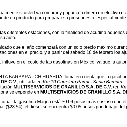
ialmente si usted va comprar y pagar con dinero en efectivo o c
 de un producto para preparar su presupuesto, especialmente si v
 diferentes estaciones, con la finalidad de acudir a aquellos que
su auto.
cado que el año comenzará con un solo precio máximo durante e
ones en el precio, y a partir del sábado 18 de febrero los ajus
l, influye en el costo de las gasolinas en México, ya que la autor
 SANTA BARBARA - CHIHUAHUA, toma en cuenta que la gasoline
DE C.V.
, ubicada en
Km 10 Carretera Parral - Santa Barbara
, 
stación
MULTISERVICIOS DE GRANILLO S.A. DE C.V.
(en
Km
zona se expende en
MULTISERVICIOS DE GRANILLO S.A. DE
ional: la gasolina Magna está $0.09 pesos más costoso que el 
nal ($28.54), el diésel se encuentra $0.05 pesos por debajo 