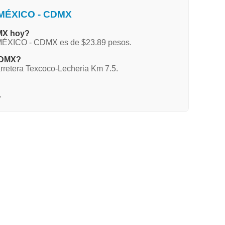
 MÉXICO - CDMX
MX hoy?
MÉXICO - CDMX es de $23.89 pesos.
CDMX?
arretera Texcoco-Lecheria Km 7.5.
.