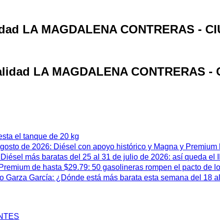
ocalidad LA MAGDALENA CONTRERAS - 
 localidad LA MAGDALENA CONTRERAS 
esta el tanque de 20 kg
 agosto de 2026: Diésel con apoyo histórico y Magna y Premium
iésel más baratas del 25 al 31 de julio de 2026: así queda el
remium de hasta $29.79: 50 gasolineras rompen el pacto de l
 Garza García: ¿Dónde está más barata esta semana del 18 al 
ENTES