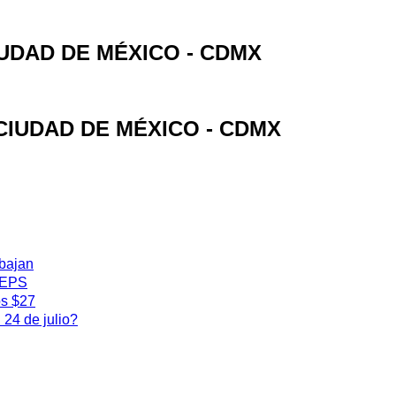
CIUDAD DE MÉXICO - CDMX
- CIUDAD DE MÉXICO - CDMX
 bajan
 IEPS
os $27
24 de julio?