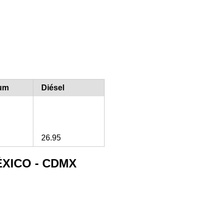
um
Diésel
26.95
ÉXICO - CDMX