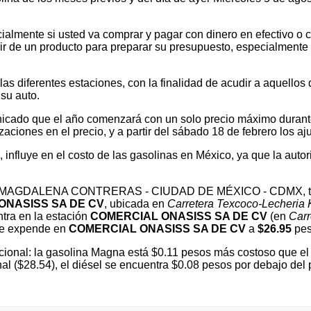
ialmente si usted va comprar y pagar con dinero en efectivo o c
 de un producto para preparar su presupuesto, especialmente si v
 diferentes estaciones, con la finalidad de acudir a aquellos que
su auto.
cado que el año comenzará con un solo precio máximo durante e
ones en el precio, y a partir del sábado 18 de febrero los ajus
l, influye en el costo de las gasolinas en México, ya que la autor
n LA MAGDALENA CONTRERAS - CIUDAD DE MÉXICO - CDMX, toma
ONASISS SA DE CV
, ubicada en
Carretera Texcoco-Lecheria 
tra en la estación
COMERCIAL ONASISS SA DE CV
(en
Carr
se expende en
COMERCIAL ONASISS SA DE CV
a
$26.95
peso
ional: la gasolina Magna está $0.11 pesos más costoso que el 
nal ($28.54), el diésel se encuentra $0.08 pesos por debajo 