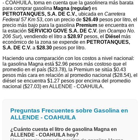
- COAHUILA, toma en cuenta que la gasolinera más barata
para comprar gasolina
Magna (regular)
es
PETROTANQUES, S.A. DE C.V.
, ubicada en
Carretera
Federal 57 Km 53
, con un precio de
$26.49
pesos por litro, el
precio más bajo para la gasolina
Premium
se encuentra en
la estación
SERVICIO GOVE S.A. DE C.V.
(en
Ocampo No.
206 Sur
), vendiendo el litro a
$28.97
pesos, el
Diésel
más
económico de la zona se expende en
PETROTANQUES,
S.A. DE C.V.
a
$28.30
pesos por litro.
Haciendo una comparación con los costos a nivel nacional:
la gasolina Magna está $2.96 pesos más costoso que el
promedio en el país ($23.78), la Premium se sitúa $0.43
pesos más cara en relación al promedio nacional ($28.54), el
diésel se encuentra $1.27 pesos por encima del promedio
nacional ($27.03) en ALLENDE - COAHUILA.
Preguntas Frecuentes sobre Gasolina en
ALLENDE - COAHUILA
¿Cuánto cuesta el litro de gasolina Magna en
ALLENDE - COAHUILA hoy?