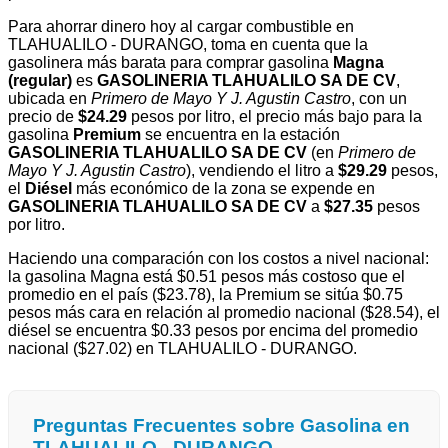
Para ahorrar dinero hoy al cargar combustible en
TLAHUALILO - DURANGO, toma en cuenta que la
gasolinera más barata para comprar gasolina
Magna
(regular)
es
GASOLINERIA TLAHUALILO SA DE CV
,
ubicada en
Primero de Mayo Y J. Agustin Castro
, con un
precio de
$24.29
pesos por litro, el precio más bajo para la
gasolina
Premium
se encuentra en la estación
GASOLINERIA TLAHUALILO SA DE CV
(en
Primero de
Mayo Y J. Agustin Castro
), vendiendo el litro a
$29.29
pesos,
el
Diésel
más económico de la zona se expende en
GASOLINERIA TLAHUALILO SA DE CV
a
$27.35
pesos
por litro.
Haciendo una comparación con los costos a nivel nacional:
la gasolina Magna está $0.51 pesos más costoso que el
promedio en el país ($23.78), la Premium se sitúa $0.75
pesos más cara en relación al promedio nacional ($28.54), el
diésel se encuentra $0.33 pesos por encima del promedio
nacional ($27.02) en TLAHUALILO - DURANGO.
Preguntas Frecuentes sobre Gasolina en
TLAHUALILO - DURANGO