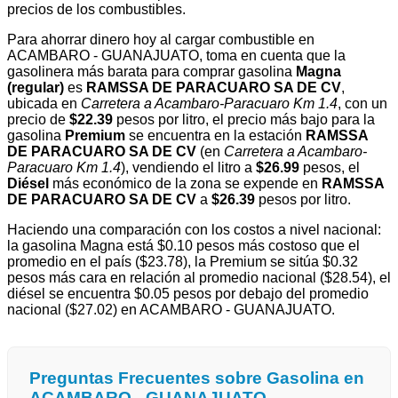
precios de los combustibles.
Para ahorrar dinero hoy al cargar combustible en
ACAMBARO - GUANAJUATO, toma en cuenta que la
gasolinera más barata para comprar gasolina
Magna
(regular)
es
RAMSSA DE PARACUARO SA DE CV
,
ubicada en
Carretera a Acambaro-Paracuaro Km 1.4
, con un
precio de
$22.39
pesos por litro, el precio más bajo para la
gasolina
Premium
se encuentra en la estación
RAMSSA
DE PARACUARO SA DE CV
(en
Carretera a Acambaro-
Paracuaro Km 1.4
), vendiendo el litro a
$26.99
pesos, el
Diésel
más económico de la zona se expende en
RAMSSA
DE PARACUARO SA DE CV
a
$26.39
pesos por litro.
Haciendo una comparación con los costos a nivel nacional:
la gasolina Magna está $0.10 pesos más costoso que el
promedio en el país ($23.78), la Premium se sitúa $0.32
pesos más cara en relación al promedio nacional ($28.54), el
diésel se encuentra $0.05 pesos por debajo del promedio
nacional ($27.02) en ACAMBARO - GUANAJUATO.
Preguntas Frecuentes sobre Gasolina en
ACAMBARO - GUANAJUATO