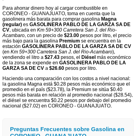
Para ahorrar dinero hoy al cargar combustible en
CORONEO - GUANAJUATO, toma en cuenta que la
gasolinera más barata para comprar gasolina
Magna
(regular)
es
GASOLINERA PABLO DE LA GARZA SA DE
CV
, ubicada en
Km 59+300 Carretera San J. del Rio-
Acambaro
, con un precio de
$23.00
pesos por litro, el precio
más bajo para la gasolina
Premium
se encuentra en la
estación
GASOLINERA PABLO DE LA GARZA SA DE CV
(en
Km 59+300 Carretera San J. del Rio-Acambaro
),
vendiendo el litro a
$27.43
pesos, el
Diésel
más económico
de la zona se expende en
GASOLINERA PABLO DE LA
GARZA SA DE CV
a
$26.60
pesos por litro.
Haciendo una comparación con los costos a nivel nacional:
la gasolina Magna está $0.28 pesos más económico que el
promedio en el país ($23.78), la Premium se sitúa $0.40
pesos más barata en relación al promedio nacional ($28.54),
el diésel se encuentra $0.22 pesos por debajo del promedio
nacional ($27.02) en CORONEO - GUANAJUATO.
Preguntas Frecuentes sobre Gasolina en
CORONEO - GUANAJUATO