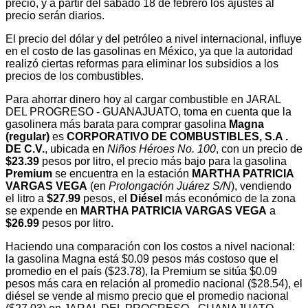
precio, y a partir del sábado 18 de febrero los ajustes al
precio serán diarios.
El precio del dólar y del petróleo a nivel internacional, influye
en el costo de las gasolinas en México, ya que la autoridad
realizó ciertas reformas para eliminar los subsidios a los
precios de los combustibles.
Para ahorrar dinero hoy al cargar combustible en JARAL
DEL PROGRESO - GUANAJUATO, toma en cuenta que la
gasolinera más barata para comprar gasolina
Magna
(regular)
es
CORPORATIVO DE COMBUSTIBLES, S.A .
DE C.V.
, ubicada en
Niños Héroes No. 100
, con un precio de
$23.39
pesos por litro, el precio más bajo para la gasolina
Premium
se encuentra en la estación
MARTHA PATRICIA
VARGAS VEGA
(en
Prolongación Juárez S/N
), vendiendo
el litro a
$27.99
pesos, el
Diésel
más económico de la zona
se expende en
MARTHA PATRICIA VARGAS VEGA
a
$26.99
pesos por litro.
Haciendo una comparación con los costos a nivel nacional:
la gasolina Magna está $0.09 pesos más costoso que el
promedio en el país ($23.78), la Premium se sitúa $0.09
pesos más cara en relación al promedio nacional ($28.54), el
diésel se vende al mismo precio que el promedio nacional