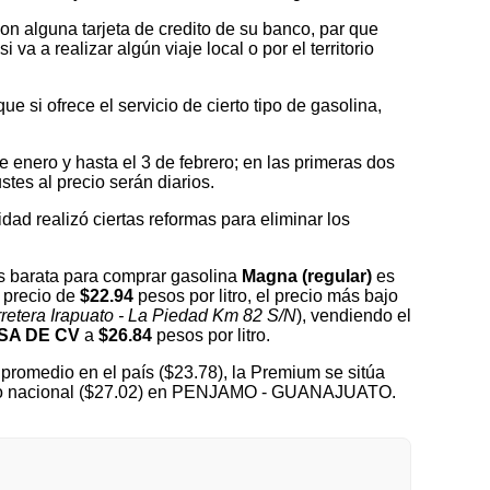
on alguna tarjeta de credito de su banco, par que
a a realizar algún viaje local o por el territorio
 si ofrece el servicio de cierto tipo de gasolina,
nero y hasta el 3 de febrero; en las primeras dos
tes al precio serán diarios.
idad realizó ciertas reformas para eliminar los
 barata para comprar gasolina
Magna (regular)
es
n precio de
$22.94
pesos por litro, el precio más bajo
retera Irapuato - La Piedad Km 82 S/N
), vendiendo el
SA DE CV
a
$26.84
pesos por litro.
promedio en el país ($23.78), la Premium se sitúa
medio nacional ($27.02) en PENJAMO - GUANAJUATO.