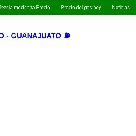
ezcla mexicana Precio
Precio del gas hoy
Noticias
O - GUANAJUATO ⛽