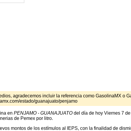
s medios, agradecemos incluir la referencia como GasolinaMX o 
inamx.com/estado/guanajuato/penjamo
lina en
PENJAMO - GUANAJUATO
del día de hoy Viernes 7 de
nerias de Pemex por litro.
os montos de los estímulos al IEPS, con la finalidad de disminu