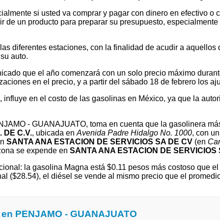
ialmente si usted va comprar y pagar con dinero en efectivo o c
 de un producto para preparar su presupuesto, especialmente si v
 diferentes estaciones, con la finalidad de acudir a aquellos que
su auto.
cado que el año comenzará con un solo precio máximo durante e
ones en el precio, y a partir del sábado 18 de febrero los ajus
l, influye en el costo de las gasolinas en México, ya que la autor
 PENJAMO - GUANAJUATO, toma en cuenta que la gasolinera más
DE C.V.
, ubicada en
Avenida Padre Hidalgo No. 1000
, con u
ón
SANTA ANA ESTACION DE SERVICIOS SA DE CV
(en
Car
zona se expende en
SANTA ANA ESTACION DE SERVICIOS 
ional: la gasolina Magna está $0.11 pesos más costoso que el 
onal ($28.54), el diésel se vende al mismo precio que el pro
ina en PENJAMO - GUANAJUATO