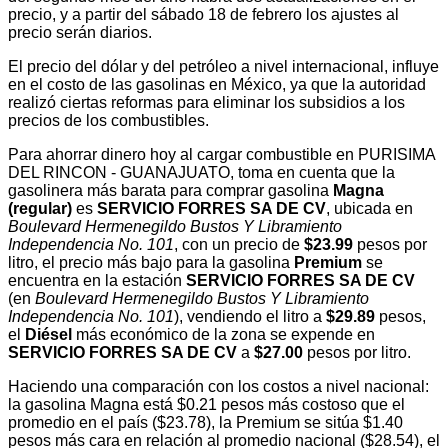
precio, y a partir del sábado 18 de febrero los ajustes al
precio serán diarios.
El precio del dólar y del petróleo a nivel internacional, influye
en el costo de las gasolinas en México, ya que la autoridad
realizó ciertas reformas para eliminar los subsidios a los
precios de los combustibles.
Para ahorrar dinero hoy al cargar combustible en PURISIMA
DEL RINCON - GUANAJUATO, toma en cuenta que la
gasolinera más barata para comprar gasolina
Magna
(regular)
es
SERVICIO FORRES SA DE CV
, ubicada en
Boulevard Hermenegildo Bustos Y Libramiento
Independencia No. 101
, con un precio de
$23.99
pesos por
litro, el precio más bajo para la gasolina
Premium
se
encuentra en la estación
SERVICIO FORRES SA DE CV
(en
Boulevard Hermenegildo Bustos Y Libramiento
Independencia No. 101
), vendiendo el litro a
$29.89
pesos,
el
Diésel
más económico de la zona se expende en
SERVICIO FORRES SA DE CV
a
$27.00
pesos por litro.
Haciendo una comparación con los costos a nivel nacional:
la gasolina Magna está $0.21 pesos más costoso que el
promedio en el país ($23.78), la Premium se sitúa $1.40
pesos más cara en relación al promedio nacional ($28.54), el