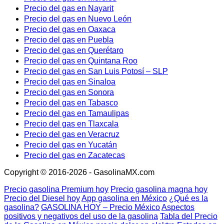
Precio del gas en Nayarit
Precio del gas en Nuevo León
Precio del gas en Oaxaca
Precio del gas en Puebla
Precio del gas en Querétaro
Precio del gas en Quintana Roo
Precio del gas en San Luis Potosí – SLP
Precio del gas en Sinaloa
Precio del gas en Sonora
Precio del gas en Tabasco
Precio del gas en Tamaulipas
Precio del gas en Tlaxcala
Precio del gas en Veracruz
Precio del gas en Yucatán
Precio del gas en Zacatecas
Copyright © 2016-2026 - GasolinaMX.com
Precio gasolina Premium hoy
Precio gasolina magna hoy
Precio del Diesel hoy
App gasolina en México
¿Qué es la
gasolina?
GASOLINA HOY – Precio México
Aspectos
positivos y negativos del uso de la gasolina
Tabla del Precio