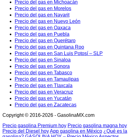
Precio del gas en Michoacán
Precio del gas en Morelos
Precio del gas en Nayarit
Precio del gas en Nuevo León
Precio del gas en Oaxaca
Precio del gas en Puebla
Precio del gas en Querétaro
Precio del gas en Quintana Roo
Precio del gas en San Luis Potosí – SLP
Precio del gas en Sinaloa
Precio del gas en Sonora
Precio del gas en Tabasco
Precio del gas en Tamaulipas
Precio del gas en Tlaxcala
Precio del gas en Veracruz
Precio del gas en Yucatán
Precio del gas en Zacatecas
Copyright © 2016-2026 - GasolinaMX.com
Precio gasolina Premium hoy
Precio gasolina magna hoy
Precio del Diesel hoy
App gasolina en México
¿Qué es la
gasolina?
GASOLINA HOY – Precio México
Aspectos