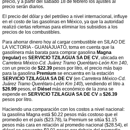
precio, y a partir del sábado 18 de febrero los ajustes al
precio serán diarios.
El precio del dólar y del petróleo a nivel internacional, influye
en el costo de las gasolinas en México, ya que la autoridad
realizó ciertas reformas para eliminar los subsidios a los
precios de los combustibles.
Para ahorrar dinero hoy al cargar combustible en SILAO DE
LA VICTORIA - GUANAJUATO, toma en cuenta que la
gasolinera más barata para comprar gasolina
Magna
(regular)
es
SERVICIO TZILAGUA SA DE CV
, ubicada en
Carretera México-Cd. Juárez Tramo Querétaro-León Km 140
,
con un precio de
$22.39
pesos por litro, el precio más bajo
para la gasolina
Premium
se encuentra en la estación
SERVICIO TZILAGUA SA DE CV
(en
Carretera México-Cd.
Juárez Tramo Querétaro-León Km 140
), vendiendo el litro a
$26.99
pesos, el
Diésel
más económico de la zona se
expende en
SERVICIO TZILAGUA SA DE CV
a
$26.39
pesos por litro.
Haciendo una comparación con los costos a nivel nacional:
la gasolina Magna está $0.22 pesos más costoso que el
promedio en el país ($23.78), la Premium se sitúa $1.15
pesos más cara en relación al promedio nacional ($28.54), el