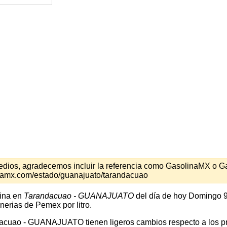
s medios, agradecemos incluir la referencia como GasolinaMX o 
inamx.com/estado/guanajuato/tarandacuao
lina en
Tarandacuao - GUANAJUATO
del día de hoy Domingo 9
nerias de Pemex por litro.
dacuao - GUANAJUATO tienen ligeros cambios respecto a los pre