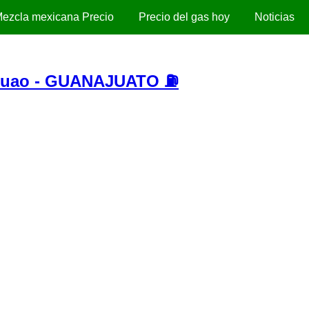
ezcla mexicana Precio
Precio del gas hoy
Noticias
cuao - GUANAJUATO ⛽