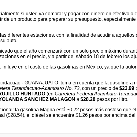
ialmente si usted va comprar y pagar con dinero en efectivo o c
 de un producto para preparar su presupuesto, especialmente si v
 diferentes estaciones, con la finalidad de acudir a aquellos que
su auto.
cado que el año comenzará con un solo precio máximo durante e
ones en el precio, y a partir del sábado 18 de febrero los ajus
l, influye en el costo de las gasolinas en México, ya que la autor
Tarandacuao - GUANAJUATO, toma en cuenta que la gasolinera 
etera Tarandacuao-Acambaro No. 72
, con un precio de
$23.99
p
RUJILLO HURTADO
(en
Carretera Federal Acambaro-Tarand
YOLANDA SANCHEZ MALAGON
a
$28.28
pesos por litro.
ional: la gasolina Magna está $0.22 pesos más costoso que el 
al ($28.54), el diésel se encuentra $1.26 pesos por encima de