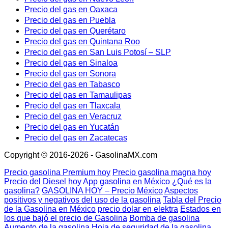
Precio del gas en Oaxaca
Precio del gas en Puebla
Precio del gas en Querétaro
Precio del gas en Quintana Roo
Precio del gas en San Luis Potosí – SLP
Precio del gas en Sinaloa
Precio del gas en Sonora
Precio del gas en Tabasco
Precio del gas en Tamaulipas
Precio del gas en Tlaxcala
Precio del gas en Veracruz
Precio del gas en Yucatán
Precio del gas en Zacatecas
Copyright © 2016-2026 - GasolinaMX.com
Precio gasolina Premium hoy
Precio gasolina magna hoy
Precio del Diesel hoy
App gasolina en México
¿Qué es la
gasolina?
GASOLINA HOY – Precio México
Aspectos
positivos y negativos del uso de la gasolina
Tabla del Precio
de la Gasolina en México
precio dolar en elektra
Estados en
los que bajó el precio de Gasolina
Bomba de gasolina
Aumento de la gasolina
Hoja de seguridad de la gasolina