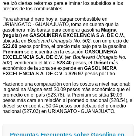
realizó ciertas reformas para eliminar los subsidios a los
precios de los combustibles.
Para ahorrar dinero hoy al cargar combustible en
URIANGATO - GUANAJUATO, toma en cuenta que la
gasolinera más barata para comprar gasolina
Magna
(regular)
es
GASOLINERA EXCELENCIA S.A. DE C.V.
,
ubicada en
Boulevard Urinagato No. 502
, con un precio de
$23.60
pesos por litro, el precio más bajo para la gasolina
Premium
se encuentra en la estación
GASOLINERA
EXCELENCIA S.A. DE C.V.
(en
Boulevard Urinagato No.
502
), vendiendo el litro a
$28.40
pesos, el
Diésel
más
económico de la zona se expende en
GASOLINERA
EXCELENCIA S.A. DE C.V.
a
$26.97
pesos por litro.
Haciendo una comparación con los costos a nivel nacional:
la gasolina Magna está $0.09 pesos más económico que el
promedio en el país ($23.78), la Premium se sitúa $0.09
pesos más cara en relación al promedio nacional ($28.54), el
diésel se encuentra $0.04 pesos por debajo del promedio
nacional ($27.03) en URIANGATO - GUANAJUATO.
Preguntas Frecuentes sobre Gasolina en