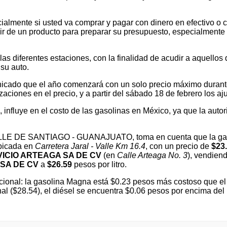
ialmente si usted va comprar y pagar con dinero en efectivo o c
 de un producto para preparar su presupuesto, especialmente si v
 diferentes estaciones, con la finalidad de acudir a aquellos que
su auto.
cado que el año comenzará con un solo precio máximo durante e
ones en el precio, y a partir del sábado 18 de febrero los ajus
l, influye en el costo de las gasolinas en México, ya que la autor
 VALLE DE SANTIAGO - GUANAJUATO, toma en cuenta que la gas
ubicada en
Carretera Jaral - Valle Km 16.4
, con un precio de
$23
ICIO ARTEAGA SA DE CV
(en
Calle Arteaga No. 3
), vendiend
 SA DE CV
a
$26.59
pesos por litro.
ional: la gasolina Magna está $0.23 pesos más costoso que el 
nal ($28.54), el diésel se encuentra $0.06 pesos por encima d