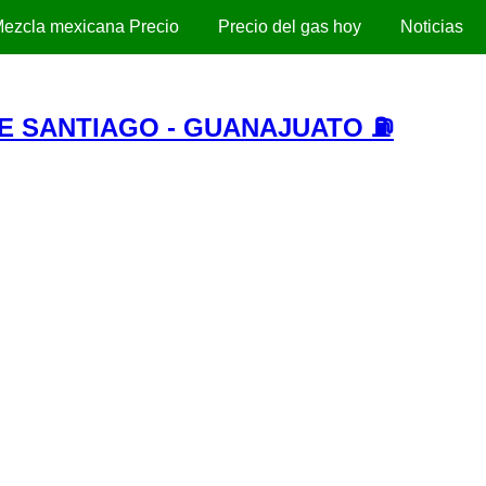
ezcla mexicana Precio
Precio del gas hoy
Noticias
DE SANTIAGO - GUANAJUATO ⛽