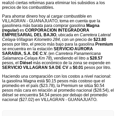
realizó ciertas reformas para eliminar los subsidios a los
precios de los combustibles.
Para ahorrar dinero hoy al cargar combustible en
VILLAGRAN - GUANAJUATO, toma en cuenta que la
gasolinera más barata para comprar gasolina
Magna
(regular)
es
CORPORACION INTEGRADORA
EMPRESARIAL DEL BAJIO
, ubicada en
Carretera Lateral
Celaya-Villagran Kilometro 284
, con un precio de
$23.80
pesos por litro, el precio más bajo para la gasolina
Premium
se encuentra en la estación
SERVICIO AURORA
SARABIA, S.A. DE C.V.
(en
Carretera Panamericana
Salamanca-Celaya Km 78
), vendiendo el litro a
$28.57
pesos, el
Diésel
más económico de la zona se expende en
SERVICIO VILLAGRAN SA DE CV
a
$0.01
pesos por litro.
Haciendo una comparación con los costos a nivel nacional:
la gasolina Magna está $0.15 pesos más costoso que el
promedio en el país ($23.78), la Premium se sitúa $0.54
pesos más cara en relación al promedio nacional ($28.54), el
diésel se encuentra $4.54 pesos por debajo del promedio
nacional ($27.02) en VILLAGRAN - GUANAJUATO.