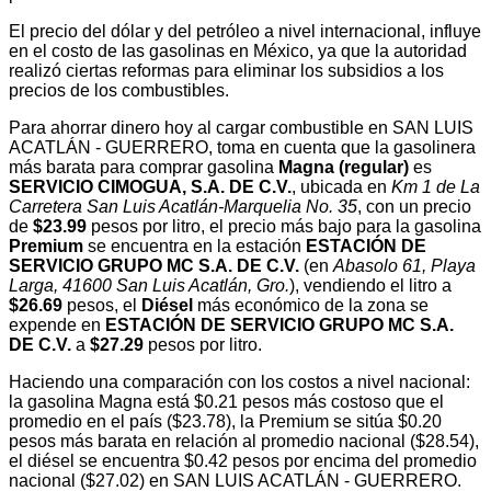
El precio del dólar y del petróleo a nivel internacional, influye
en el costo de las gasolinas en México, ya que la autoridad
realizó ciertas reformas para eliminar los subsidios a los
precios de los combustibles.
Para ahorrar dinero hoy al cargar combustible en SAN LUIS
ACATLÁN - GUERRERO, toma en cuenta que la gasolinera
más barata para comprar gasolina
Magna (regular)
es
SERVICIO CIMOGUA, S.A. DE C.V.
, ubicada en
Km 1 de La
Carretera San Luis Acatlán-Marquelia No. 35
, con un precio
de
$23.99
pesos por litro, el precio más bajo para la gasolina
Premium
se encuentra en la estación
ESTACIÓN DE
SERVICIO GRUPO MC S.A. DE C.V.
(en
Abasolo 61, Playa
Larga, 41600 San Luis Acatlán, Gro.
), vendiendo el litro a
$26.69
pesos, el
Diésel
más económico de la zona se
expende en
ESTACIÓN DE SERVICIO GRUPO MC S.A.
DE C.V.
a
$27.29
pesos por litro.
Haciendo una comparación con los costos a nivel nacional:
la gasolina Magna está $0.21 pesos más costoso que el
promedio en el país ($23.78), la Premium se sitúa $0.20
pesos más barata en relación al promedio nacional ($28.54),
el diésel se encuentra $0.42 pesos por encima del promedio
nacional ($27.02) en SAN LUIS ACATLÁN - GUERRERO.