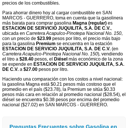
precios de los combustibles.
Para ahorrar dinero hoy al cargar combustible en SAN
MARCOS - GUERRERO, toma en cuenta que la gasolinera
más barata para comprar gasolina
Magna (regular)
es
ESTACION DE SERVICIO JUQUILITA, S.A. DE C.V.
,
ubicada en
Carretera Acapulco-Pinotepa Nacional No. 150
,
con un precio de
$23.99
pesos por litro, el precio más bajo
para la gasolina
Premium
se encuentra en la estación
ESTACION DE SERVICIO JUQUILITA, S.A. DE C.V.
(en
Carretera Acapulco-Pinotepa Nacional No. 150
), vendiendo
el litro a
$28.40
pesos, el
Diésel
más económico de la zona
se expende en
ESTACION DE SERVICIO JUQUILITA, S.A.
DE C.V.
a
$27.00
pesos por litro.
Haciendo una comparación con los costos a nivel nacional:
la gasolina Magna está $0.21 pesos más costoso que el
promedio en el país ($23.78), la Premium se sitúa $0.33
pesos más cara en relación al promedio nacional ($28.54), el
diésel se encuentra $0.38 pesos por encima del promedio
nacional ($27.02) en SAN MARCOS - GUERRERO.
Preguntas Frecuentes sobre Gasolina en