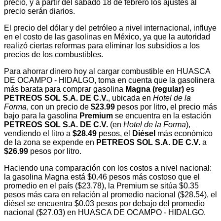
precio, y a partir del sábado 18 de febrero los ajustes al
precio serán diarios.
El precio del dólar y del petróleo a nivel internacional, influye
en el costo de las gasolinas en México, ya que la autoridad
realizó ciertas reformas para eliminar los subsidios a los
precios de los combustibles.
Para ahorrar dinero hoy al cargar combustible en HUASCA
DE OCAMPO - HIDALGO, toma en cuenta que la gasolinera
más barata para comprar gasolina
Magna (regular)
es
PETREOS SOL S.A. DE C.V.
, ubicada en
Hotel de la
Forma
, con un precio de
$23.99
pesos por litro, el precio más
bajo para la gasolina
Premium
se encuentra en la estación
PETREOS SOL S.A. DE C.V.
(en
Hotel de la Forma
),
vendiendo el litro a
$28.49
pesos, el
Diésel
más económico
de la zona se expende en
PETREOS SOL S.A. DE C.V.
a
$26.99
pesos por litro.
Haciendo una comparación con los costos a nivel nacional:
la gasolina Magna está $0.46 pesos más costoso que el
promedio en el país ($23.78), la Premium se sitúa $0.35
pesos más cara en relación al promedio nacional ($28.54), el
diésel se encuentra $0.03 pesos por debajo del promedio
nacional ($27.03) en HUASCA DE OCAMPO - HIDALGO.