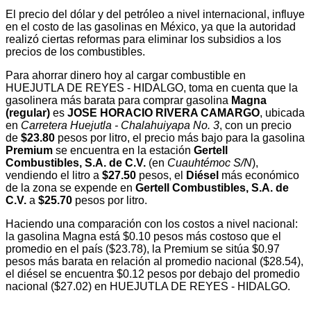
El precio del dólar y del petróleo a nivel internacional, influye
en el costo de las gasolinas en México, ya que la autoridad
realizó ciertas reformas para eliminar los subsidios a los
precios de los combustibles.
Para ahorrar dinero hoy al cargar combustible en
HUEJUTLA DE REYES - HIDALGO, toma en cuenta que la
gasolinera más barata para comprar gasolina
Magna
(regular)
es
JOSE HORACIO RIVERA CAMARGO
, ubicada
en
Carretera Huejutla - Chalahuiyapa No. 3
, con un precio
de
$23.80
pesos por litro, el precio más bajo para la gasolina
Premium
se encuentra en la estación
Gertell
Combustibles, S.A. de C.V.
(en
Cuauhtémoc S/N
),
vendiendo el litro a
$27.50
pesos, el
Diésel
más económico
de la zona se expende en
Gertell Combustibles, S.A. de
C.V.
a
$25.70
pesos por litro.
Haciendo una comparación con los costos a nivel nacional:
la gasolina Magna está $0.10 pesos más costoso que el
promedio en el país ($23.78), la Premium se sitúa $0.97
pesos más barata en relación al promedio nacional ($28.54),
el diésel se encuentra $0.12 pesos por debajo del promedio
nacional ($27.02) en HUEJUTLA DE REYES - HIDALGO.