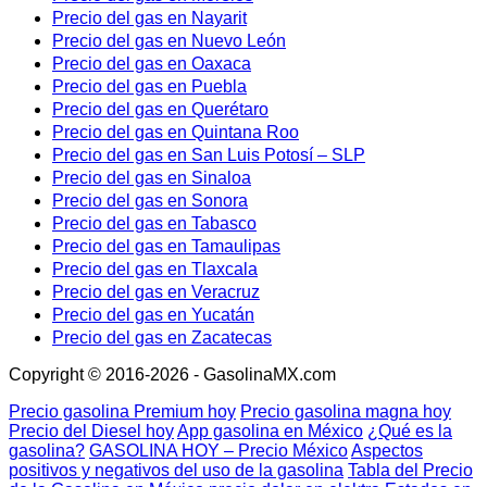
Precio del gas en Nayarit
Precio del gas en Nuevo León
Precio del gas en Oaxaca
Precio del gas en Puebla
Precio del gas en Querétaro
Precio del gas en Quintana Roo
Precio del gas en San Luis Potosí – SLP
Precio del gas en Sinaloa
Precio del gas en Sonora
Precio del gas en Tabasco
Precio del gas en Tamaulipas
Precio del gas en Tlaxcala
Precio del gas en Veracruz
Precio del gas en Yucatán
Precio del gas en Zacatecas
Copyright © 2016-2026 - GasolinaMX.com
Precio gasolina Premium hoy
Precio gasolina magna hoy
Precio del Diesel hoy
App gasolina en México
¿Qué es la
gasolina?
GASOLINA HOY – Precio México
Aspectos
positivos y negativos del uso de la gasolina
Tabla del Precio