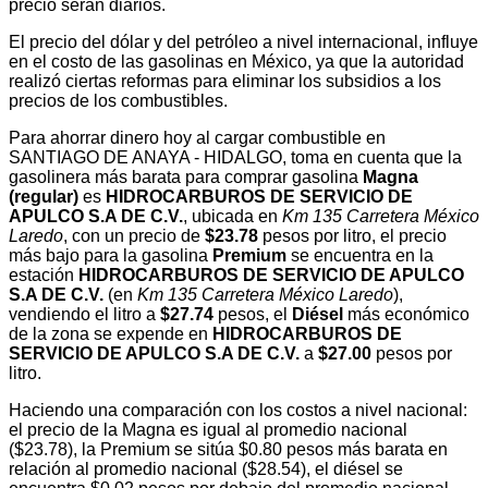
precio serán diarios.
El precio del dólar y del petróleo a nivel internacional, influye
en el costo de las gasolinas en México, ya que la autoridad
realizó ciertas reformas para eliminar los subsidios a los
precios de los combustibles.
Para ahorrar dinero hoy al cargar combustible en
SANTIAGO DE ANAYA - HIDALGO, toma en cuenta que la
gasolinera más barata para comprar gasolina
Magna
(regular)
es
HIDROCARBUROS DE SERVICIO DE
APULCO S.A DE C.V.
, ubicada en
Km 135 Carretera México
Laredo
, con un precio de
$23.78
pesos por litro, el precio
más bajo para la gasolina
Premium
se encuentra en la
estación
HIDROCARBUROS DE SERVICIO DE APULCO
S.A DE C.V.
(en
Km 135 Carretera México Laredo
),
vendiendo el litro a
$27.74
pesos, el
Diésel
más económico
de la zona se expende en
HIDROCARBUROS DE
SERVICIO DE APULCO S.A DE C.V.
a
$27.00
pesos por
litro.
Haciendo una comparación con los costos a nivel nacional:
el precio de la Magna es igual al promedio nacional
($23.78), la Premium se sitúa $0.80 pesos más barata en
relación al promedio nacional ($28.54), el diésel se