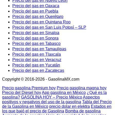
Precio del gas en Nuevo León
Precio del gas en Oaxaca
Precio del gas en Puebla
Precio del gas en Querétaro
Precio del gas en Quintana Roo
Precio del gas en San Luis Potosí – SLP
Precio del gas en Sinaloa
Precio del gas en Sonora
Precio del gas en Tabasco
Precio del gas en Tamaulipas
Precio del gas en Tlaxcala
Precio del gas en Veracruz
Precio del gas en Yucatán
Precio del gas en Zacatecas
Copyright © 2016-2026 - GasolinaMX.com
Precio gasolina Premium hoy
Precio gasolina magna hoy
Precio del Diesel hoy
App gasolina en México
¿Qué es la
gasolina?
GASOLINA HOY – Precio México
Aspectos
positivos y negativos del uso de la gasolina
Tabla del Precio
de la Gasolina en México
precio dolar en elektra
Estados en
los que bajó el precio de Gasolina
Bomba de gasolina