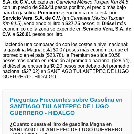
S.A. de C.V.
, ubicada en
Carretera México Tuxpan Km 84.5
,
con un precio de
$23.41
pesos por litro, el precio más bajo
para la gasolina
Premium
se encuentra en la estación
Servicio Vera, S.A. de C.V.
(en
Carretera México Tuxpan
Km 84.5
), vendiendo el litro a
$27.75
pesos, el
Diésel
más
económico de la zona se expende en
Servicio Vera, S.A. de
C.V.
a
$26.61
pesos por litro.
Haciendo una comparación con los costos a nivel nacional:
la gasolina Magna está $0.07 pesos más económico que el
promedio en el país ($23.78), la Premium se sitúa $0.58
pesos más barata en relación al promedio nacional ($28.54),
el diésel se encuentra $0.20 pesos por debajo del promedio
nacional ($27.02) en SANTIAGO TULANTEPEC DE LUGO
GUERRERO - HIDALGO.
Preguntas Frecuentes sobre Gasolina en
SANTIAGO TULANTEPEC DE LUGO
GUERRERO - HIDALGO
¿Cuánto cuesta el litro de gasolina Magna en
SANTIAGO TULANTEPEC DE LUGO GUERRERO