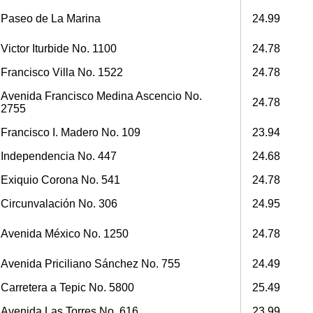
Paseo de La Marina
24.99
Victor Iturbide No. 1100
24.78
Francisco Villa No. 1522
24.78
Avenida Francisco Medina Ascencio No.
24.78
2755
Francisco I. Madero No. 109
23.94
Independencia No. 447
24.68
Exiquio Corona No. 541
24.78
Circunvalación No. 306
24.95
Avenida México No. 1250
24.78
Avenida Priciliano Sánchez No. 755
24.49
Carretera a Tepic No. 5800
25.49
Avenida Las Torres No. 616
23.99