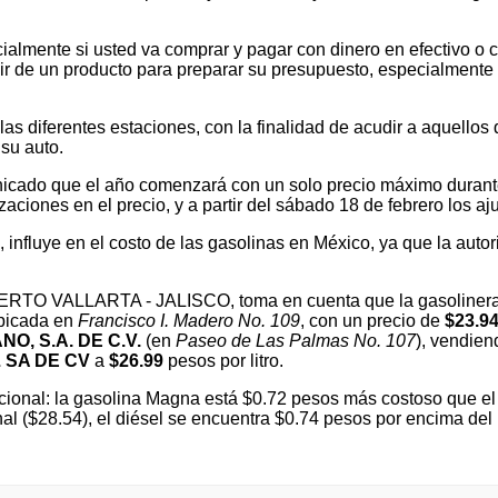
ialmente si usted va comprar y pagar con dinero en efectivo o c
 de un producto para preparar su presupuesto, especialmente si v
 diferentes estaciones, con la finalidad de acudir a aquellos que
su auto.
cado que el año comenzará con un solo precio máximo durante e
ones en el precio, y a partir del sábado 18 de febrero los ajus
l, influye en el costo de las gasolinas en México, ya que la autor
PUERTO VALLARTA - JALISCO, toma en cuenta que la gasoliner
ubicada en
Francisco I. Madero No. 109
, con un precio de
$23.9
O, S.A. DE C.V.
(en
Paseo de Las Palmas No. 107
), vendiend
 SA DE CV
a
$26.99
pesos por litro.
ional: la gasolina Magna está $0.72 pesos más costoso que el 
onal ($28.54), el diésel se encuentra $0.74 pesos por encima