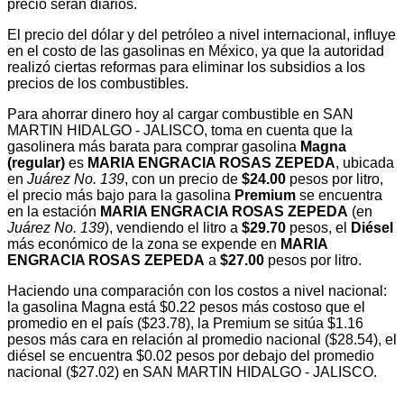
precio serán diarios.
El precio del dólar y del petróleo a nivel internacional, influye
en el costo de las gasolinas en México, ya que la autoridad
realizó ciertas reformas para eliminar los subsidios a los
precios de los combustibles.
Para ahorrar dinero hoy al cargar combustible en SAN
MARTIN HIDALGO - JALISCO, toma en cuenta que la
gasolinera más barata para comprar gasolina
Magna
(regular)
es
MARIA ENGRACIA ROSAS ZEPEDA
, ubicada
en
Juárez No. 139
, con un precio de
$24.00
pesos por litro,
el precio más bajo para la gasolina
Premium
se encuentra
en la estación
MARIA ENGRACIA ROSAS ZEPEDA
(en
Juárez No. 139
), vendiendo el litro a
$29.70
pesos, el
Diésel
más económico de la zona se expende en
MARIA
ENGRACIA ROSAS ZEPEDA
a
$27.00
pesos por litro.
Haciendo una comparación con los costos a nivel nacional:
la gasolina Magna está $0.22 pesos más costoso que el
promedio en el país ($23.78), la Premium se sitúa $1.16
pesos más cara en relación al promedio nacional ($28.54), el
diésel se encuentra $0.02 pesos por debajo del promedio
nacional ($27.02) en SAN MARTIN HIDALGO - JALISCO.